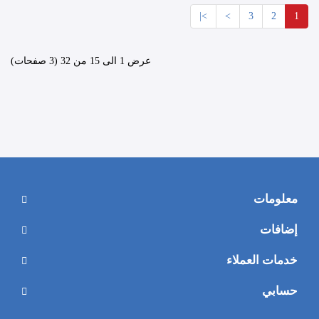
>|
>
3
2
1
عرض 1 الى 15 من 32 (3 صفحات)
معلومات
من نحن
إضافات
الشحن والتوصيل
الشركات
سياسة الخصوصية
خدمات العملاء
قسائم الهدايا
اتصل بنا
الشروط والأحكام
نظام العمولة
حسابي
إرجاع الطلب
حسابي
العروض المميزة
خريطة الموقع